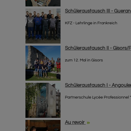
Schüleraustausch III - Guera
KFZ - Lehrlinge in Frankreich
Schüleraustausch II - Gisors/
zum 12. Mal in Gisors
Schüleraustausch I - Angoul
Partnerschule
Lycèe Professionnel 
Au revoir